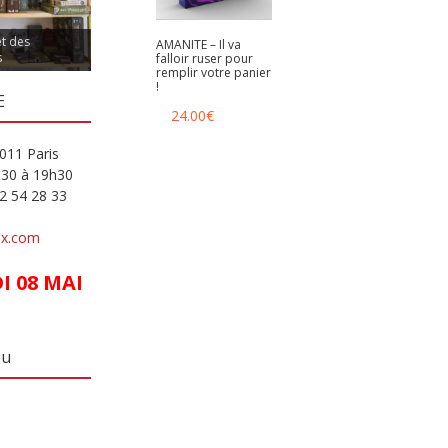
et des
AMANITE – Il va
s
falloir ruser pour
remplir votre panier
!
E
24.00
€
011 Paris
h30 à 19h30
82 54 28 33
ux.com
 08 MAI
eu