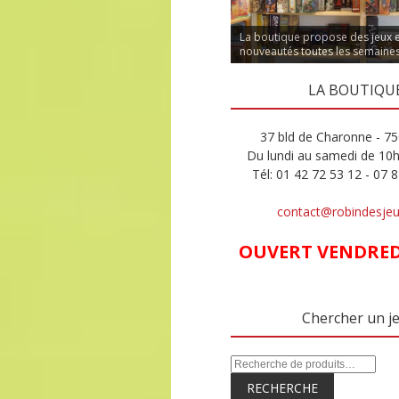
La boutique propose des jeux 
nouveautés toutes les semaine
LA BOUTIQU
37 bld de Charonne - 75
Du lundi au samedi de 10
Tél: 01 42 72 53 12 - 07 
contact@robindesje
OUVERT VENDREDI
Chercher un j
RECHERCHE