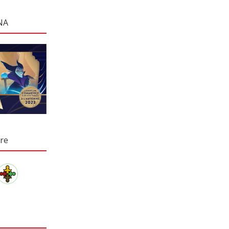
NA
re