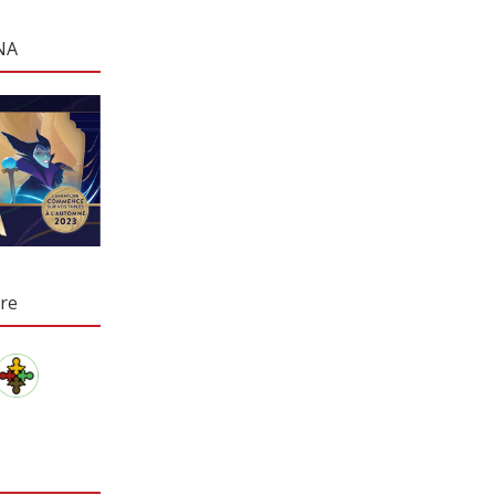
NA
re