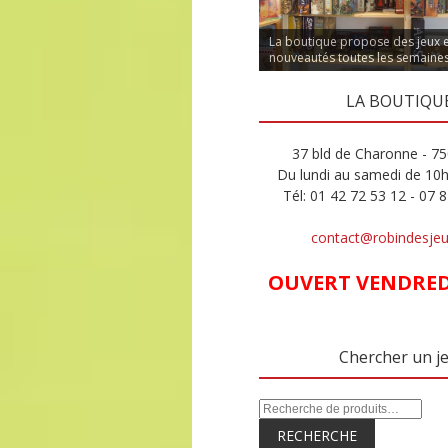
La boutique propose des jeux 
nouveautés toutes les semaine
LA BOUTIQU
37 bld de Charonne - 75
Du lundi au samedi de 10
Tél: 01 42 72 53 12 - 07 
contact@robindesje
OUVERT VENDREDI
Chercher un j
RECHERCHE