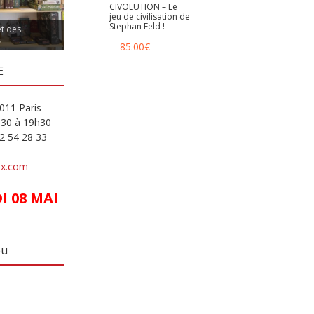
CIVOLUTION – Le
jeu de civilisation de
Stephan Feld !
et des
s
85.00
€
E
011 Paris
h30 à 19h30
82 54 28 33
ux.com
 08 MAI
eu