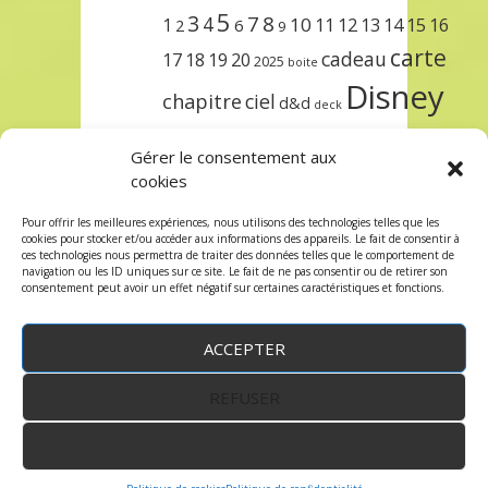
5
3
7
8
4
10
1
11
12
13
14
15
16
2
6
9
carte
cadeau
17
18
19
20
2025
boite
Disney
chapitre
ciel
d&d
deck
encre
EXIT
dungeons & dragons
Gérer le consentement aux
lorcana
meilleurs
noël
paris
cookies
set
protège
précommande
sleeve
Pour offrir les meilleures expériences, nous utilisons des technologies telles que les
cookies pour stocker et/ou accéder aux informations des appareils. Le fait de consentir à
unlock
étincelant
ursula
terre
trois
ces technologies nous permettra de traiter des données telles que le comportement de
navigation ou les ID uniques sur ce site. Le fait de ne pas consentir ou de retirer son
consentement peut avoir un effet négatif sur certaines caractéristiques et fonctions.
ACCEPTER
REFUSER
WordPress
by:
Robin des Jeux
&
fruitfulcode
-
Copyright © 2023 robindesjeux.com -
Mentions
légales
-
Conditions Générales de Vente
-
Politique
VOIR LES PRÉFÉRENCES
de confidentialité