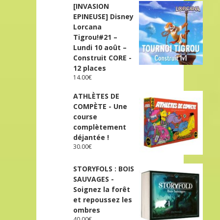
[INVASION
EPINEUSE] Disney
Lorcana
Tigrou!#21 –
Lundi 10 août –
Construit CORE -
12 places
14.00
€
ATHLÈTES DE
COMPÈTE - Une
course
complètement
déjantée !
30.00
€
STORYFOLS : BOIS
SAUVAGES -
Soignez la forêt
et repoussez les
ombres
40.00
€