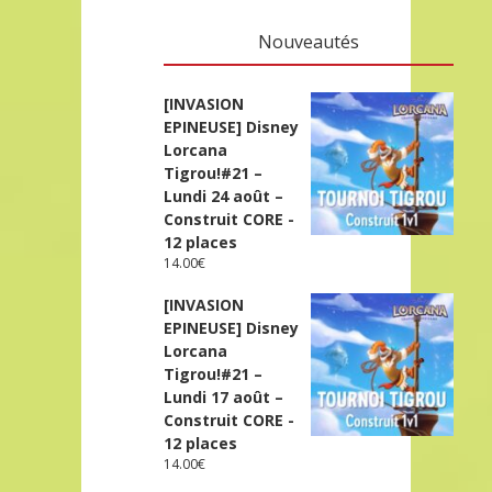
Nouveautés
[INVASION
EPINEUSE] Disney
Lorcana
Tigrou!#21 –
Lundi 24 août –
Construit CORE -
12 places
14.00
€
[INVASION
EPINEUSE] Disney
Lorcana
Tigrou!#21 –
Lundi 17 août –
Construit CORE -
12 places
14.00
€