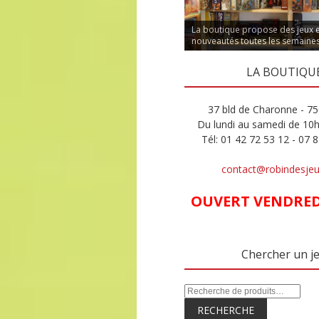
La boutique propose des jeux 
nouveautés toutes les semaine
LA BOUTIQU
37 bld de Charonne - 75
Du lundi au samedi de 10
Tél: 01 42 72 53 12 - 07 
contact@robindesje
OUVERT VENDREDI
Chercher un j
RECHERCHE