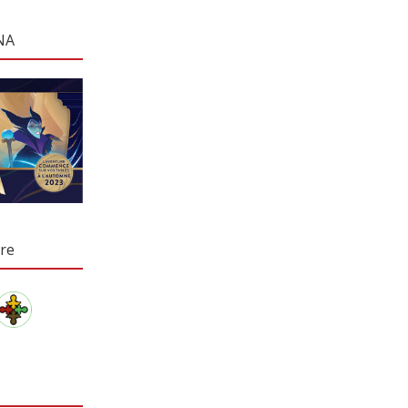
NA
re