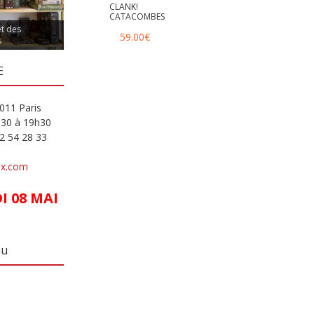
CLANK!
CATACOMBES
et des
59.00
€
s
E
011 Paris
h30 à 19h30
82 54 28 33
ux.com
 08 MAI
eu