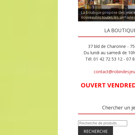
La boutique propose des jeux 
nouveautés toutes les semaine
LA BOUTIQU
37 bld de Charonne - 75
Du lundi au samedi de 10
Tél: 01 42 72 53 12 - 07 
contact@robindesje
OUVERT VENDREDI
Chercher un j
RECHERCHE