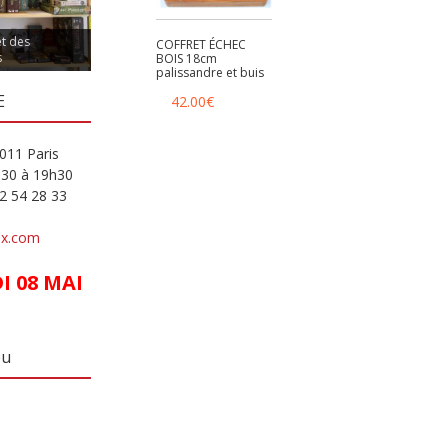
et des
COFFRET ÉCHEC
s
BOIS 18cm
palissandre et buis
E
42.00
€
011 Paris
h30 à 19h30
82 54 28 33
ux.com
 08 MAI
eu