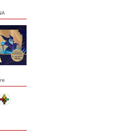
NA
re