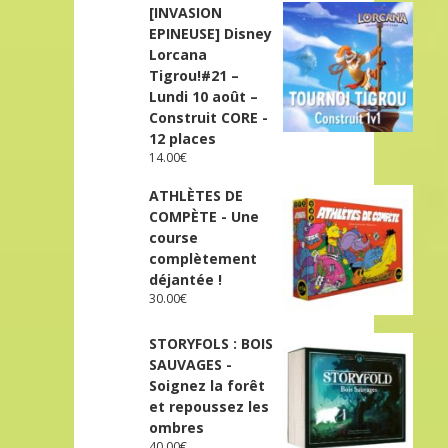
[INVASION
EPINEUSE] Disney
Lorcana
Tigrou!#21 –
Lundi 10 août –
Construit CORE -
12 places
14.00
€
ATHLÈTES DE
COMPÈTE - Une
course
complètement
déjantée !
30.00
€
STORYFOLS : BOIS
SAUVAGES -
Soignez la forêt
et repoussez les
ombres
40.00
€