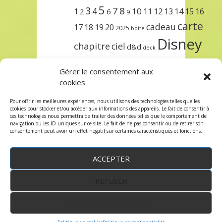
5
3
7
8
4
10
1
11
12
13
14
15
16
2
6
9
carte
cadeau
17
18
19
20
2025
boite
Disney
chapitre
ciel
d&d
deck
encre
EXIT
dungeons & dragons
Gérer le consentement aux
lorcana
meilleurs
noël
paris
cookies
set
protège
précommande
sleeve
Pour offrir les meilleures expériences, nous utilisons des technologies telles que les
cookies pour stocker et/ou accéder aux informations des appareils. Le fait de consentir à
unlock
étincelant
ursula
terre
trois
ces technologies nous permettra de traiter des données telles que le comportement de
navigation ou les ID uniques sur ce site. Le fait de ne pas consentir ou de retirer son
consentement peut avoir un effet négatif sur certaines caractéristiques et fonctions.
ACCEPTER
REFUSER
WordPress
by:
Robin des Jeux
&
fruitfulcode
-
Copyright © 2023 robindesjeux.com -
Mentions
légales
-
Conditions Générales de Vente
-
Politique
VOIR LES PRÉFÉRENCES
de confidentialité