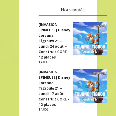
Nouveautés
[INVASION
EPINEUSE] Disney
Lorcana
Tigrou!#21 –
Lundi 24 août –
Construit CORE -
12 places
14.00
€
[INVASION
EPINEUSE] Disney
Lorcana
Tigrou!#21 –
Lundi 17 août –
Construit CORE -
12 places
14.00
€