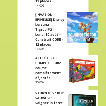
12 places
14.00
€
[INVASION
EPINEUSE] Disney
Lorcana
Tigrou!#21 –
Lundi 10 août –
Construit CORE -
12 places
14.00
€
ATHLÈTES DE
COMPÈTE - Une
course
complètement
déjantée !
30.00
€
STORYFOLS : BOIS
SAUVAGES -
Soignez la forêt