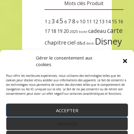
Mots clés Produit
5
3
7
8
4
10
1
11
12
13
14
15
16
2
6
9
carte
cadeau
17
18
19
20
2025
boite
Disney
chapitre
ciel
d&d
deck
encre
EXIT
dungeons & dragons
Gérer le consentement aux
lorcana
meilleurs
noël
paris
cookies
set
protège
précommande
sleeve
Pour offrir les meilleures expériences, nous utilisons des technologies telles que les
cookies pour stocker et/ou accéder aux informations des appareils. Le fait de consentir à
unlock
étincelant
ursula
terre
trois
ces technologies nous permettra de traiter des données telles que le comportement de
navigation ou les ID uniques sur ce site. Le fait de ne pas consentir ou de retirer son
consentement peut avoir un effet négatif sur certaines caractéristiques et fonctions.
ACCEPTER
REFUSER
WordPress
by:
Robin des Jeux
&
fruitfulcode
-
Copyright © 2023 robindesjeux.com -
Mentions