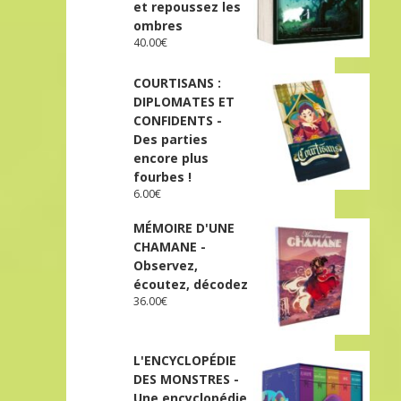
et repoussez les
ombres
40.00
€
COURTISANS :
DIPLOMATES ET
CONFIDENTS -
Des parties
encore plus
fourbes !
6.00
€
MÉMOIRE D'UNE
CHAMANE -
Observez,
écoutez, décodez
36.00
€
L'ENCYCLOPÉDIE
DES MONSTRES -
Une encyclopédie