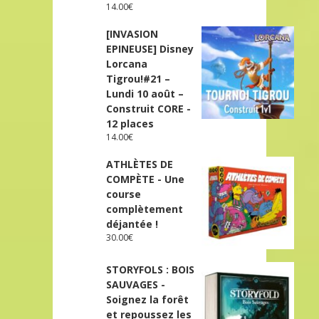
14.00
€
[INVASION
EPINEUSE] Disney
Lorcana
Tigrou!#21 –
Lundi 10 août –
Construit CORE -
12 places
14.00
€
ATHLÈTES DE
COMPÈTE - Une
course
complètement
déjantée !
30.00
€
STORYFOLS : BOIS
SAUVAGES -
Soignez la forêt
et repoussez les