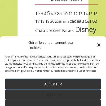
5
3
7
8
4
10
1
11
12
13
14
15
16
2
6
9
carte
cadeau
17
18
19
20
2025
boite
Disney
chapitre
ciel
d&d
deck
encre
EXIT
dungeons & dragons
Gérer le consentement aux
lorcana
meilleurs
noël
paris
cookies
set
protège
précommande
sleeve
Pour offrir les meilleures expériences, nous utilisons des technologies telles que les
cookies pour stocker et/ou accéder aux informations des appareils. Le fait de consentir à
unlock
étincelant
ursula
terre
trois
ces technologies nous permettra de traiter des données telles que le comportement de
navigation ou les ID uniques sur ce site. Le fait de ne pas consentir ou de retirer son
consentement peut avoir un effet négatif sur certaines caractéristiques et fonctions.
ACCEPTER
REFUSER
WordPress
by:
Robin des Jeux
&
fruitfulcode
-
Copyright © 2023 robindesjeux.com -
Mentions
légales
-
Conditions Générales de Vente
-
Politique
VOIR LES PRÉFÉRENCES