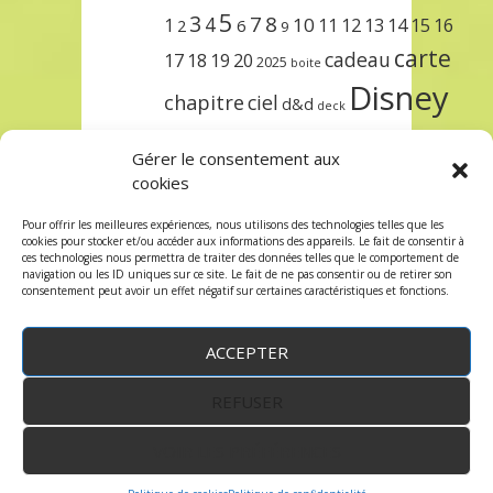
5
3
7
8
4
10
1
11
12
13
14
15
16
2
6
9
carte
cadeau
17
18
19
20
2025
boite
Disney
chapitre
ciel
d&d
deck
encre
EXIT
dungeons & dragons
Gérer le consentement aux
lorcana
meilleurs
noël
paris
cookies
set
protège
précommande
sleeve
Pour offrir les meilleures expériences, nous utilisons des technologies telles que les
cookies pour stocker et/ou accéder aux informations des appareils. Le fait de consentir à
unlock
étincelant
ursula
terre
trois
ces technologies nous permettra de traiter des données telles que le comportement de
navigation ou les ID uniques sur ce site. Le fait de ne pas consentir ou de retirer son
consentement peut avoir un effet négatif sur certaines caractéristiques et fonctions.
ACCEPTER
REFUSER
WordPress
by:
Robin des Jeux
&
fruitfulcode
-
Copyright © 2023 robindesjeux.com -
Mentions
légales
-
Conditions Générales de Vente
-
Politique
VOIR LES PRÉFÉRENCES
de confidentialité