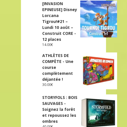
[INVASION
EPINEUSE] Disney
Lorcana
Tigrou!#21 –
Lundi 10 août –
Construit CORE -
12 places
14.00
€
ATHLÈTES DE
COMPÈTE - Une
course
complètement
déjantée !
30.00
€
STORYFOLS : BOIS
SAUVAGES -
Soignez la forêt
et repoussez les
ombres
40.00
€