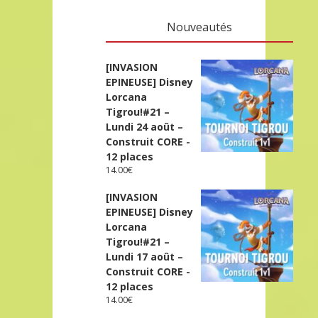
Nouveautés
[INVASION
EPINEUSE] Disney
Lorcana
Tigrou!#21 –
Lundi 24 août –
Construit CORE -
12 places
14.00
€
[INVASION
EPINEUSE] Disney
Lorcana
Tigrou!#21 –
Lundi 17 août –
Construit CORE -
12 places
14.00
€