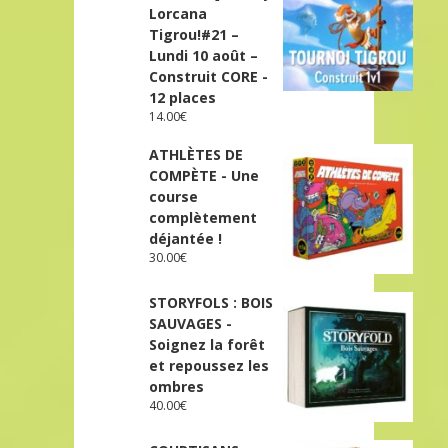
Lorcana
Tigrou!#21 –
Lundi 10 août –
Construit CORE -
12 places
14.00
€
ATHLÈTES DE
COMPÈTE - Une
course
complètement
déjantée !
30.00
€
STORYFOLS : BOIS
SAUVAGES -
Soignez la forêt
et repoussez les
ombres
40.00
€