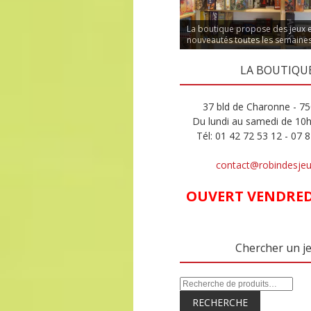
La boutique propose des jeux 
nouveautés toutes les semaine
LA BOUTIQU
37 bld de Charonne - 75
Du lundi au samedi de 10
Tél: 01 42 72 53 12 - 07 
contact@robindesje
OUVERT VENDREDI
Chercher un j
RECHERCHE