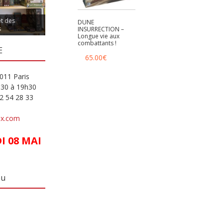
et des
DUNE
s
INSURRECTION –
Longue vie aux
combattants !
E
65.00
€
011 Paris
h30 à 19h30
82 54 28 33
ux.com
 08 MAI
eu