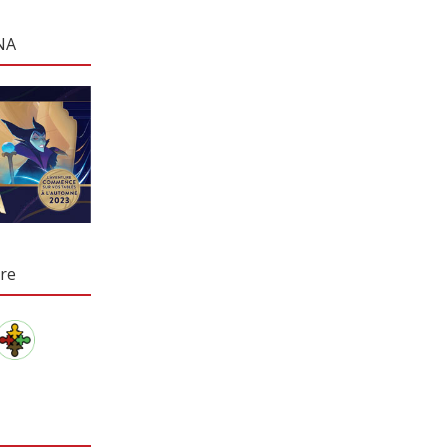
NA
re