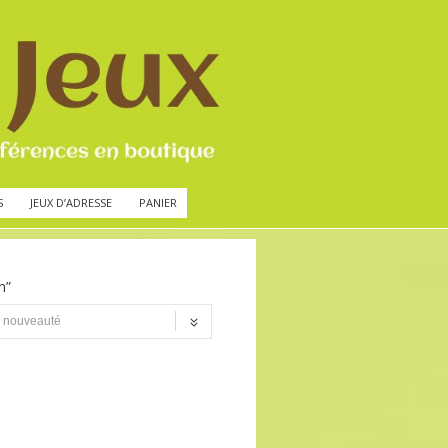
S
JEUX D’ADRESSE
PANIER
n”