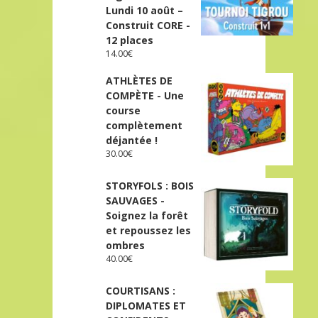
Lundi 10 août –
Construit CORE -
12 places
14.00
€
ATHLÈTES DE
COMPÈTE - Une
course
complètement
déjantée !
30.00
€
STORYFOLS : BOIS
SAUVAGES -
Soignez la forêt
et repoussez les
ombres
40.00
€
COURTISANS :
DIPLOMATES ET