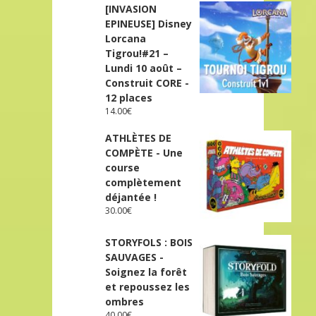
[INVASION
EPINEUSE] Disney
Lorcana
Tigrou!#21 –
Lundi 10 août –
Construit CORE -
12 places
14.00
€
ATHLÈTES DE
COMPÈTE - Une
course
complètement
déjantée !
30.00
€
STORYFOLS : BOIS
SAUVAGES -
Soignez la forêt
et repoussez les
ombres
40.00
€