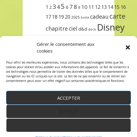
5
3
7
8
4
10
1
11
12
13
14
15
16
2
6
9
carte
cadeau
17
18
19
20
2025
boite
Disney
chapitre
ciel
d&d
deck
encre
EXIT
dungeons & dragons
Gérer le consentement aux
lorcana
meilleurs
noël
paris
cookies
set
protège
précommande
sleeve
Pour offrir les meilleures expériences, nous utilisons des technologies telles que les
cookies pour stocker et/ou accéder aux informations des appareils. Le fait de consentir à
unlock
étincelant
ursula
terre
trois
ces technologies nous permettra de traiter des données telles que le comportement de
navigation ou les ID uniques sur ce site. Le fait de ne pas consentir ou de retirer son
consentement peut avoir un effet négatif sur certaines caractéristiques et fonctions.
ACCEPTER
REFUSER
WordPress
by:
Robin des Jeux
&
fruitfulcode
-
Copyright © 2023 robindesjeux.com -
Mentions
légales
-
Conditions Générales de Vente
-
Politique
VOIR LES PRÉFÉRENCES
de confidentialité