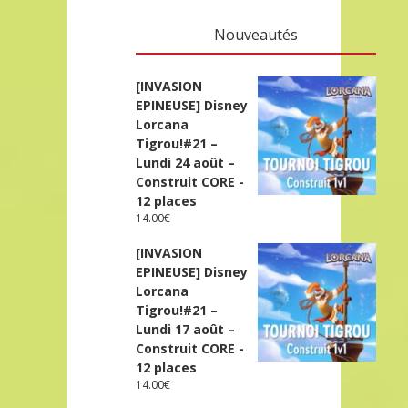
Nouveautés
[INVASION
EPINEUSE] Disney
Lorcana
Tigrou!#21 –
Lundi 24 août –
Construit CORE -
12 places
14.00
€
[INVASION
EPINEUSE] Disney
Lorcana
Tigrou!#21 –
Lundi 17 août –
Construit CORE -
12 places
14.00
€