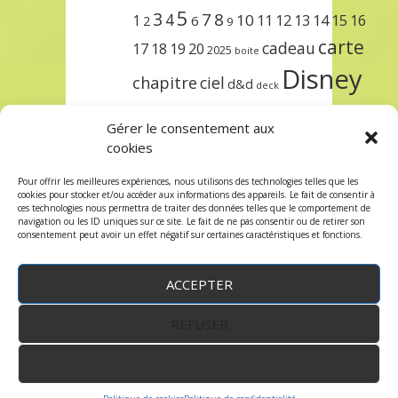
5
3
7
8
4
10
1
11
12
13
14
15
16
2
6
9
carte
cadeau
17
18
19
20
2025
boite
Disney
chapitre
ciel
d&d
deck
encre
EXIT
dungeons & dragons
Gérer le consentement aux
lorcana
meilleurs
noël
paris
cookies
set
protège
précommande
sleeve
Pour offrir les meilleures expériences, nous utilisons des technologies telles que les
cookies pour stocker et/ou accéder aux informations des appareils. Le fait de consentir à
unlock
étincelant
ursula
terre
trois
ces technologies nous permettra de traiter des données telles que le comportement de
navigation ou les ID uniques sur ce site. Le fait de ne pas consentir ou de retirer son
consentement peut avoir un effet négatif sur certaines caractéristiques et fonctions.
ACCEPTER
REFUSER
WordPress
by:
Robin des Jeux
&
fruitfulcode
-
Copyright © 2023 robindesjeux.com -
Mentions
légales
-
Conditions Générales de Vente
-
Politique
VOIR LES PRÉFÉRENCES
de confidentialité