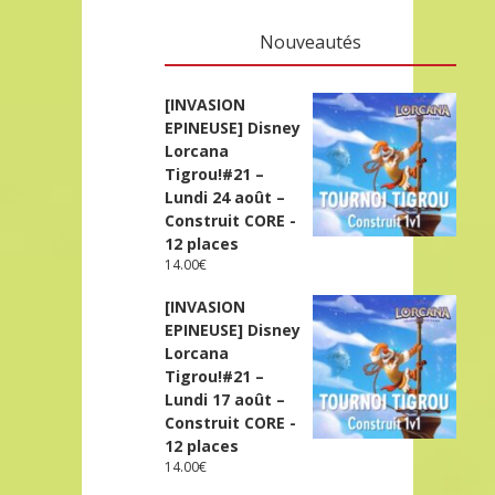
Nouveautés
[INVASION
EPINEUSE] Disney
Lorcana
Tigrou!#21 –
Lundi 24 août –
Construit CORE -
12 places
14.00
€
[INVASION
EPINEUSE] Disney
Lorcana
Tigrou!#21 –
Lundi 17 août –
Construit CORE -
12 places
14.00
€