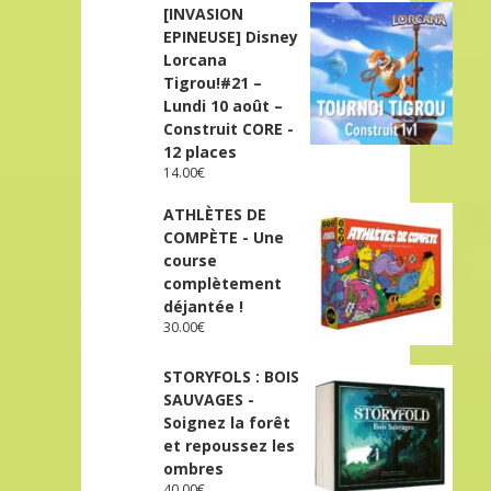
[INVASION
EPINEUSE] Disney
Lorcana
Tigrou!#21 –
Lundi 10 août –
Construit CORE -
12 places
14.00
€
ATHLÈTES DE
COMPÈTE - Une
course
complètement
déjantée !
30.00
€
STORYFOLS : BOIS
SAUVAGES -
Soignez la forêt
et repoussez les
ombres
40.00
€