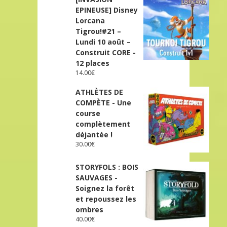
EPINEUSE] Disney
Lorcana
Tigrou!#21 –
Lundi 10 août –
Construit CORE -
12 places
14.00
€
ATHLÈTES DE
COMPÈTE - Une
course
complètement
déjantée !
30.00
€
STORYFOLS : BOIS
SAUVAGES -
Soignez la forêt
et repoussez les
ombres
40.00
€