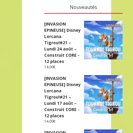
Nouveautés
[INVASION
EPINEUSE] Disney
Lorcana
Tigrou!#21 –
Lundi 24 août –
Construit CORE -
12 places
14.00
€
[INVASION
EPINEUSE] Disney
Lorcana
Tigrou!#21 –
Lundi 17 août –
Construit CORE -
12 places
14.00
€
[INVASION