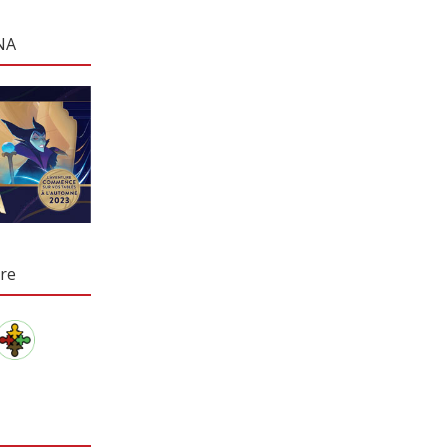
NA
re