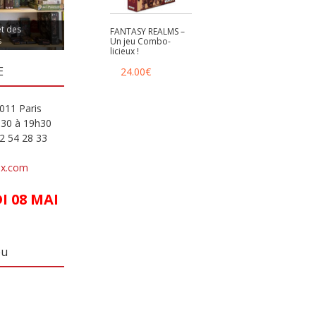
et des
FANTASY REALMS –
s
Un jeu Combo-
licieux !
E
24.00
€
011 Paris
h30 à 19h30
82 54 28 33
ux.com
 08 MAI
eu