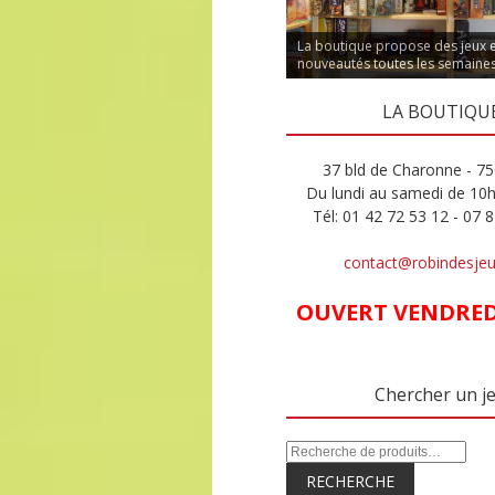
La boutique propose des jeux 
nouveautés toutes les semaine
LA BOUTIQU
37 bld de Charonne - 75
Du lundi au samedi de 10
Tél: 01 42 72 53 12 - 07 
contact@robindesje
OUVERT VENDREDI
Chercher un j
RECHERCHE