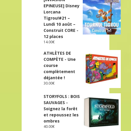
EPINEUSE] Disney
Lorcana
Tigrou!#21 –
Lundi 10 août –
Construit CORE -
12 places
14.00
€
ATHLÈTES DE
COMPÈTE - Une
course
complètement
déjantée !
30.00
€
STORYFOLS : BOIS
SAUVAGES -
Soignez la forêt
et repoussez les
ombres
40.00
€