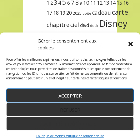
5
3
7
8
4
10
1
11
12
13
14
15
16
2
6
9
carte
cadeau
17
18
19
20
2025
boite
Disney
chapitre
ciel
d&d
deck
encre
EXIT
dungeons & dragons
Gérer le consentement aux
lorcana
meilleurs
noël
paris
cookies
set
protège
précommande
sleeve
Pour offrir les meilleures expériences, nous utilisons des technologies telles que les
cookies pour stocker et/ou accéder aux informations des appareils. Le fait de consentir à
unlock
étincelant
ursula
terre
trois
ces technologies nous permettra de traiter des données telles que le comportement de
navigation ou les ID uniques sur ce site. Le fait de ne pas consentir ou de retirer son
consentement peut avoir un effet négatif sur certaines caractéristiques et fonctions.
ACCEPTER
REFUSER
WordPress
by:
Robin des Jeux
&
fruitfulcode
-
Copyright © 2023 robindesjeux.com -
Mentions
légales
-
Conditions Générales de Vente
-
Politique
VOIR LES PRÉFÉRENCES
de confidentialité
Politique de cookies
Politique de confidentialité