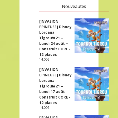
Nouveautés
[INVASION
EPINEUSE] Disney
Lorcana
Tigrou!#21 –
Lundi 24 août –
Construit CORE -
12 places
14.00
€
[INVASION
EPINEUSE] Disney
Lorcana
Tigrou!#21 –
Lundi 17 août –
Construit CORE -
12 places
14.00
€
[INVASION