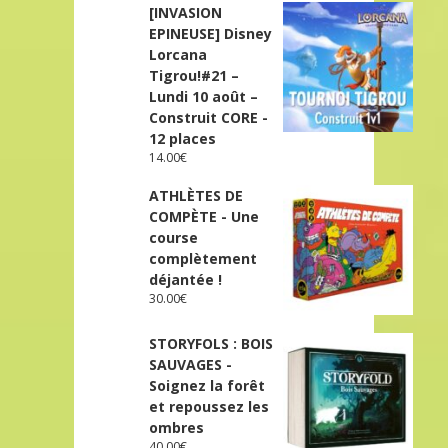
[INVASION
EPINEUSE] Disney
Lorcana
Tigrou!#21 –
Lundi 10 août –
Construit CORE -
12 places
14.00
€
ATHLÈTES DE
COMPÈTE - Une
course
complètement
déjantée !
30.00
€
STORYFOLS : BOIS
SAUVAGES -
Soignez la forêt
et repoussez les
ombres
40.00
€