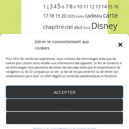
5
3
7
8
4
10
1
11
12
13
14
15
16
2
6
9
carte
cadeau
17
18
19
20
2025
boite
Disney
chapitre
ciel
d&d
deck
encre
EXIT
dungeons & dragons
Gérer le consentement aux
lorcana
meilleurs
noël
paris
cookies
set
protège
précommande
sleeve
Pour offrir les meilleures expériences, nous utilisons des technologies telles que les
cookies pour stocker et/ou accéder aux informations des appareils. Le fait de consentir à
unlock
étincelant
ursula
terre
trois
ces technologies nous permettra de traiter des données telles que le comportement de
navigation ou les ID uniques sur ce site. Le fait de ne pas consentir ou de retirer son
consentement peut avoir un effet négatif sur certaines caractéristiques et fonctions.
ACCEPTER
REFUSER
WordPress
by:
Robin des Jeux
&
fruitfulcode
-
Copyright © 2023 robindesjeux.com -
Mentions
légales
-
Conditions Générales de Vente
-
Politique
VOIR LES PRÉFÉRENCES
de confidentialité