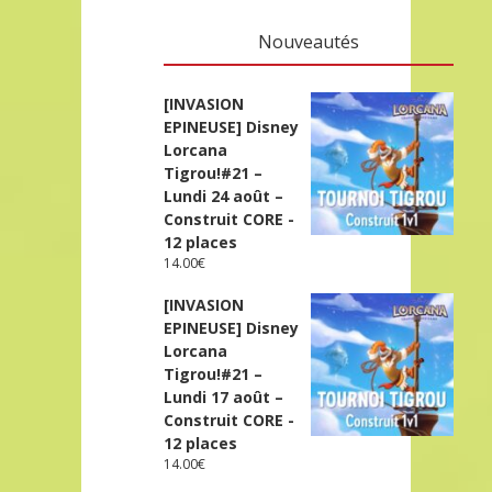
Nouveautés
[INVASION
EPINEUSE] Disney
Lorcana
Tigrou!#21 –
Lundi 24 août –
Construit CORE -
12 places
14.00
€
[INVASION
EPINEUSE] Disney
Lorcana
Tigrou!#21 –
Lundi 17 août –
Construit CORE -
12 places
14.00
€