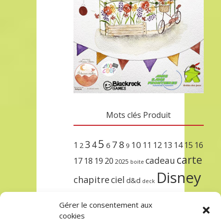
Mots clés Produit
5
3
7
8
4
10
1
11
12
13
14
15
16
2
6
9
carte
cadeau
17
18
19
20
2025
boite
Disney
chapitre
ciel
d&d
deck
encre
EXIT
dungeons & dragons
Gérer le consentement aux
lorcana
meilleurs
noël
paris
cookies