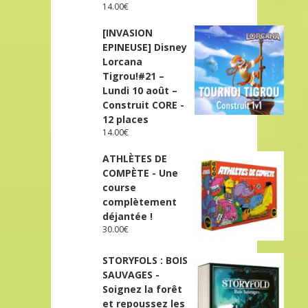
14.00
€
[INVASION
EPINEUSE] Disney
Lorcana
Tigrou!#21 –
Lundi 10 août –
Construit CORE -
12 places
14.00
€
ATHLÈTES DE
COMPÈTE - Une
course
complètement
déjantée !
30.00
€
STORYFOLS : BOIS
SAUVAGES -
Soignez la forêt
et repoussez les