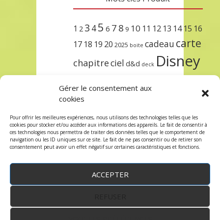
5
3
7
8
4
10
1
11
12
13
14
15
16
2
6
9
carte
cadeau
17
18
19
20
2025
boite
Disney
chapitre
ciel
d&d
deck
encre
EXIT
dungeons & dragons
Gérer le consentement aux
lorcana
meilleurs
noël
paris
cookies
set
protège
précommande
sleeve
Pour offrir les meilleures expériences, nous utilisons des technologies telles que les
cookies pour stocker et/ou accéder aux informations des appareils. Le fait de consentir à
unlock
étincelant
ursula
terre
trois
ces technologies nous permettra de traiter des données telles que le comportement de
navigation ou les ID uniques sur ce site. Le fait de ne pas consentir ou de retirer son
consentement peut avoir un effet négatif sur certaines caractéristiques et fonctions.
ACCEPTER
REFUSER
WordPress
by:
Robin des Jeux
&
fruitfulcode
-
Copyright © 2023 robindesjeux.com -
Mentions
légales
-
Conditions Générales de Vente
-
Politique
VOIR LES PRÉFÉRENCES