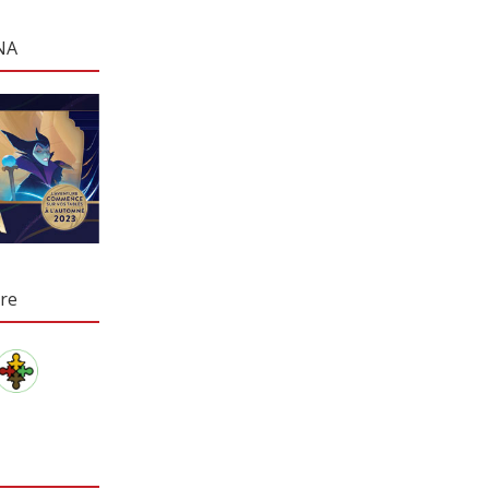
NA
re