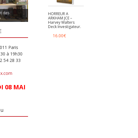
et des
HORREUR A
s
ARKHAM JCE –
Harvey Walters
Deck Investigateur.
E
16.00
€
011 Paris
h30 à 19h30
82 54 28 33
ux.com
 08 MAI
eu