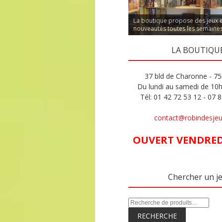
La boutique propose des jeux 
nouveautés toutes les semaine
LA BOUTIQU
37 bld de Charonne - 75
Du lundi au samedi de 10
Tél: 01 42 72 53 12 - 07 
contact@robindesje
OUVERT VENDREDI
Chercher un j
RECHERCHE