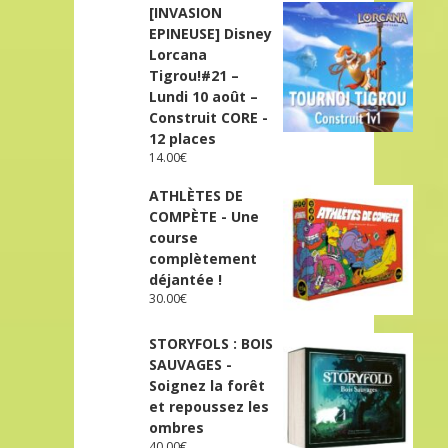
[INVASION
EPINEUSE] Disney
Lorcana
Tigrou!#21 –
Lundi 10 août –
Construit CORE -
12 places
14.00
€
ATHLÈTES DE
COMPÈTE - Une
course
complètement
déjantée !
30.00
€
STORYFOLS : BOIS
SAUVAGES -
Soignez la forêt
et repoussez les
ombres
40.00
€