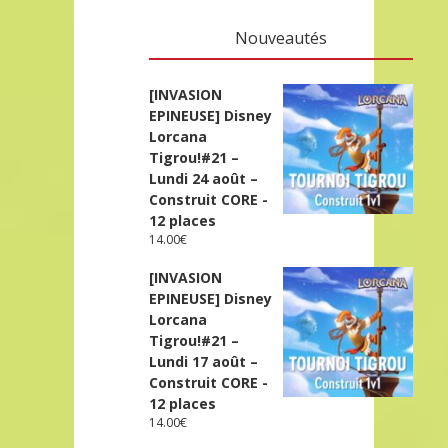
Nouveautés
[INVASION
EPINEUSE] Disney
Lorcana
Tigrou!#21 –
Lundi 24 août –
Construit CORE -
12 places
14.00
€
[INVASION
EPINEUSE] Disney
Lorcana
Tigrou!#21 –
Lundi 17 août –
Construit CORE -
12 places
14.00
€