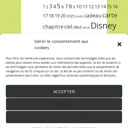
5
3
7
8
4
10
1
11
12
13
14
15
16
2
6
9
carte
cadeau
17
18
19
20
2025
boite
Disney
chapitre
ciel
d&d
deck
encre
EXIT
dungeons & dragons
Gérer le consentement aux
lorcana
meilleurs
noël
paris
cookies
set
protège
précommande
sleeve
Pour offrir les meilleures expériences, nous utilisons des technologies telles que les
cookies pour stocker et/ou accéder aux informations des appareils. Le fait de consentir à
unlock
étincelant
ursula
terre
trois
ces technologies nous permettra de traiter des données telles que le comportement de
navigation ou les ID uniques sur ce site. Le fait de ne pas consentir ou de retirer son
consentement peut avoir un effet négatif sur certaines caractéristiques et fonctions.
ACCEPTER
REFUSER
WordPress
by:
Robin des Jeux
&
fruitfulcode
-
Copyright © 2023 robindesjeux.com -
Mentions
légales
-
Conditions Générales de Vente
-
Politique
VOIR LES PRÉFÉRENCES
de confidentialité