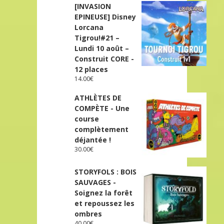
[INVASION
EPINEUSE] Disney
Lorcana
Tigrou!#21 –
Lundi 10 août –
Construit CORE -
12 places
14.00
€
ATHLÈTES DE
COMPÈTE - Une
course
complètement
déjantée !
30.00
€
STORYFOLS : BOIS
SAUVAGES -
Soignez la forêt
et repoussez les
ombres
40.00
€