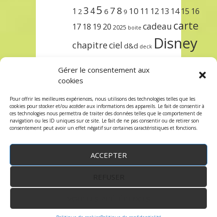
5
3
7
8
4
10
1
11
12
13
14
15
16
2
6
9
carte
cadeau
17
18
19
20
2025
boite
Disney
chapitre
ciel
d&d
deck
encre
EXIT
dungeons & dragons
Gérer le consentement aux
lorcana
meilleurs
noël
paris
cookies
set
protège
précommande
sleeve
Pour offrir les meilleures expériences, nous utilisons des technologies telles que les
cookies pour stocker et/ou accéder aux informations des appareils. Le fait de consentir à
unlock
étincelant
ursula
terre
trois
ces technologies nous permettra de traiter des données telles que le comportement de
navigation ou les ID uniques sur ce site. Le fait de ne pas consentir ou de retirer son
consentement peut avoir un effet négatif sur certaines caractéristiques et fonctions.
ACCEPTER
REFUSER
WordPress
by:
Robin des Jeux
&
fruitfulcode
-
Copyright © 2023 robindesjeux.com -
Mentions
légales
-
Conditions Générales de Vente
-
Politique
VOIR LES PRÉFÉRENCES
de confidentialité