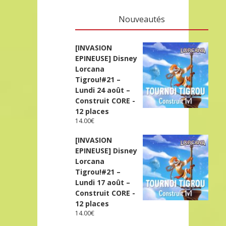
Nouveautés
[INVASION
EPINEUSE] Disney
Lorcana
Tigrou!#21 –
Lundi 24 août –
Construit CORE -
12 places
14.00
€
[INVASION
EPINEUSE] Disney
Lorcana
Tigrou!#21 –
Lundi 17 août –
Construit CORE -
12 places
14.00
€