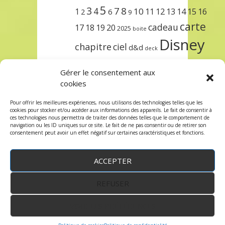
5
3
7
8
4
10
1
11
12
13
14
15
16
2
6
9
carte
cadeau
17
18
19
20
2025
boite
Disney
chapitre
ciel
d&d
deck
encre
EXIT
dungeons & dragons
Gérer le consentement aux
lorcana
meilleurs
noël
paris
cookies
set
protège
précommande
sleeve
Pour offrir les meilleures expériences, nous utilisons des technologies telles que les
cookies pour stocker et/ou accéder aux informations des appareils. Le fait de consentir à
unlock
étincelant
ursula
terre
trois
ces technologies nous permettra de traiter des données telles que le comportement de
navigation ou les ID uniques sur ce site. Le fait de ne pas consentir ou de retirer son
consentement peut avoir un effet négatif sur certaines caractéristiques et fonctions.
ACCEPTER
REFUSER
WordPress
by:
Robin des Jeux
&
fruitfulcode
-
Copyright © 2023 robindesjeux.com -
Mentions
légales
-
Conditions Générales de Vente
-
Politique
VOIR LES PRÉFÉRENCES
de confidentialité