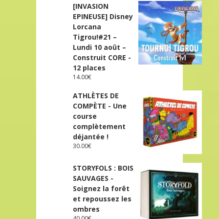
[INVASION
EPINEUSE] Disney
Lorcana
Tigrou!#21 –
Lundi 10 août –
Construit CORE -
12 places
14.00
€
ATHLÈTES DE
COMPÈTE - Une
course
complètement
déjantée !
30.00
€
STORYFOLS : BOIS
SAUVAGES -
Soignez la forêt
et repoussez les
ombres
40.00
€