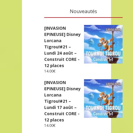
Nouveautés
[INVASION
EPINEUSE] Disney
Lorcana
Tigrou!#21 –
Lundi 24 août –
Construit CORE -
12 places
14.00
€
[INVASION
EPINEUSE] Disney
Lorcana
Tigrou!#21 –
Lundi 17 août –
Construit CORE -
12 places
14.00
€