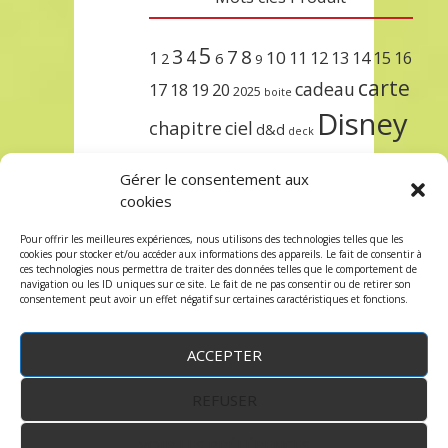
5
3
7
8
4
10
1
11
12
13
14
15
16
2
6
9
carte
cadeau
17
18
19
20
2025
boite
Disney
chapitre
ciel
d&d
deck
encre
EXIT
dungeons & dragons
Gérer le consentement aux
lorcana
meilleurs
noël
paris
cookies
set
protège
précommande
sleeve
Pour offrir les meilleures expériences, nous utilisons des technologies telles que les
cookies pour stocker et/ou accéder aux informations des appareils. Le fait de consentir à
unlock
étincelant
ursula
terre
trois
ces technologies nous permettra de traiter des données telles que le comportement de
navigation ou les ID uniques sur ce site. Le fait de ne pas consentir ou de retirer son
consentement peut avoir un effet négatif sur certaines caractéristiques et fonctions.
ACCEPTER
REFUSER
WordPress
by:
Robin des Jeux
&
fruitfulcode
-
Copyright © 2023 robindesjeux.com -
Mentions
légales
-
Conditions Générales de Vente
-
Politique
VOIR LES PRÉFÉRENCES