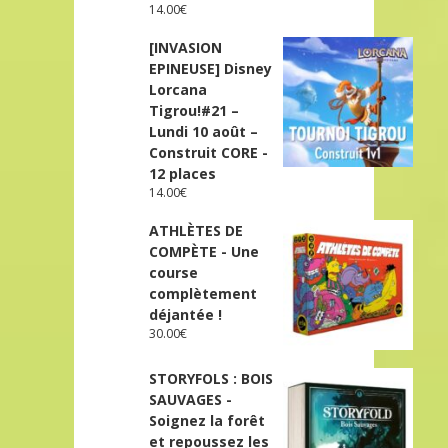
14.00
€
[INVASION
EPINEUSE] Disney
Lorcana
Tigrou!#21 –
Lundi 10 août –
Construit CORE -
12 places
14.00
€
ATHLÈTES DE
COMPÈTE - Une
course
complètement
déjantée !
30.00
€
STORYFOLS : BOIS
SAUVAGES -
Soignez la forêt
et repoussez les