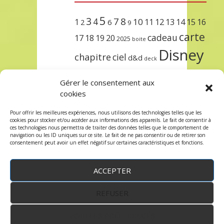
5
3
7
8
4
10
1
11
12
13
14
15
16
2
6
9
carte
cadeau
17
18
19
20
2025
boite
Disney
chapitre
ciel
d&d
deck
encre
EXIT
dungeons & dragons
Gérer le consentement aux
lorcana
meilleurs
noël
paris
cookies
set
protège
précommande
sleeve
Pour offrir les meilleures expériences, nous utilisons des technologies telles que les
cookies pour stocker et/ou accéder aux informations des appareils. Le fait de consentir à
unlock
étincelant
ursula
terre
trois
ces technologies nous permettra de traiter des données telles que le comportement de
navigation ou les ID uniques sur ce site. Le fait de ne pas consentir ou de retirer son
consentement peut avoir un effet négatif sur certaines caractéristiques et fonctions.
ACCEPTER
REFUSER
WordPress
by:
Robin des Jeux
&
fruitfulcode
-
Copyright © 2023 robindesjeux.com -
Mentions
légales
-
Conditions Générales de Vente
-
Politique
VOIR LES PRÉFÉRENCES
de confidentialité