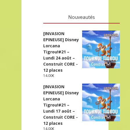
Nouveautés
[INVASION
EPINEUSE] Disney
Lorcana
Tigrou!#21 –
Lundi 24 août –
Construit CORE -
12 places
14.00
€
[INVASION
EPINEUSE] Disney
Lorcana
Tigrou!#21 –
Lundi 17 août –
Construit CORE -
12 places
14.00
€