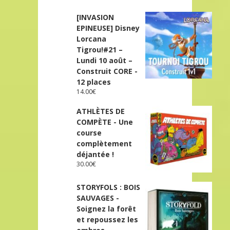
[INVASION
EPINEUSE] Disney
Lorcana
Tigrou!#21 –
Lundi 10 août –
Construit CORE -
12 places
14.00
€
ATHLÈTES DE
COMPÈTE - Une
course
complètement
déjantée !
30.00
€
STORYFOLS : BOIS
SAUVAGES -
Soignez la forêt
et repoussez les