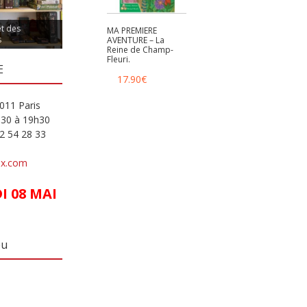
et des
MA PREMIERE
s
AVENTURE – La
Reine de Champ-
Fleuri.
E
17.90
€
011 Paris
h30 à 19h30
82 54 28 33
ux.com
 08 MAI
eu