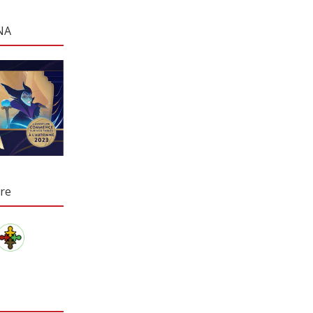
NA
re