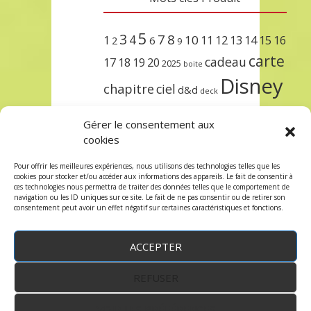
5
3
7
8
4
10
1
11
12
13
14
15
16
2
6
9
carte
cadeau
17
18
19
20
2025
boite
Disney
chapitre
ciel
d&d
deck
encre
EXIT
dungeons & dragons
Gérer le consentement aux
lorcana
meilleurs
noël
paris
cookies
set
protège
précommande
sleeve
Pour offrir les meilleures expériences, nous utilisons des technologies telles que les
cookies pour stocker et/ou accéder aux informations des appareils. Le fait de consentir à
unlock
étincelant
ursula
terre
trois
ces technologies nous permettra de traiter des données telles que le comportement de
navigation ou les ID uniques sur ce site. Le fait de ne pas consentir ou de retirer son
consentement peut avoir un effet négatif sur certaines caractéristiques et fonctions.
ACCEPTER
REFUSER
WordPress
by:
Robin des Jeux
&
fruitfulcode
-
Copyright © 2023 robindesjeux.com -
Mentions
légales
-
Conditions Générales de Vente
-
Politique
VOIR LES PRÉFÉRENCES