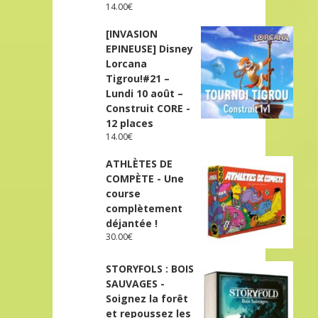
14.00
€
[INVASION
EPINEUSE] Disney
Lorcana
Tigrou!#21 –
Lundi 10 août –
Construit CORE -
12 places
14.00
€
ATHLÈTES DE
COMPÈTE - Une
course
complètement
déjantée !
30.00
€
STORYFOLS : BOIS
SAUVAGES -
Soignez la forêt
et repoussez les