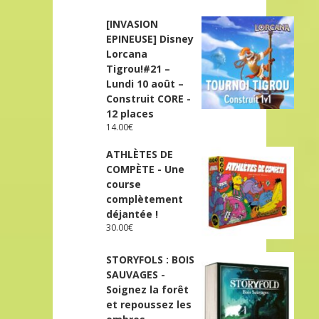
[INVASION
EPINEUSE] Disney
Lorcana
Tigrou!#21 –
Lundi 10 août –
Construit CORE -
12 places
14.00
€
ATHLÈTES DE
COMPÈTE - Une
course
complètement
déjantée !
30.00
€
STORYFOLS : BOIS
SAUVAGES -
Soignez la forêt
et repoussez les