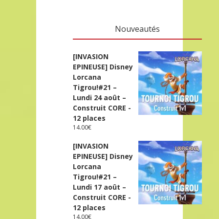
Nouveautés
[INVASION
EPINEUSE] Disney
Lorcana
Tigrou!#21 –
Lundi 24 août –
Construit CORE -
12 places
14.00
€
[INVASION
EPINEUSE] Disney
Lorcana
Tigrou!#21 –
Lundi 17 août –
Construit CORE -
12 places
14.00
€