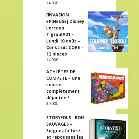
14.00
€
[INVASION
EPINEUSE] Disney
Lorcana
Tigrou!#21 –
Lundi 10 août –
Construit CORE -
12 places
14.00
€
ATHLÈTES DE
COMPÈTE - Une
course
complètement
déjantée !
30.00
€
STORYFOLS : BOIS
SAUVAGES -
Soignez la forêt
et repoussez les