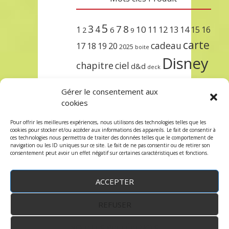
5
3
7
8
4
10
1
11
12
13
14
15
16
2
6
9
carte
cadeau
17
18
19
20
2025
boite
Disney
chapitre
ciel
d&d
deck
encre
EXIT
dungeons & dragons
Gérer le consentement aux
lorcana
meilleurs
noël
paris
cookies
set
protège
précommande
sleeve
Pour offrir les meilleures expériences, nous utilisons des technologies telles que les
cookies pour stocker et/ou accéder aux informations des appareils. Le fait de consentir à
unlock
étincelant
ursula
terre
trois
ces technologies nous permettra de traiter des données telles que le comportement de
navigation ou les ID uniques sur ce site. Le fait de ne pas consentir ou de retirer son
consentement peut avoir un effet négatif sur certaines caractéristiques et fonctions.
ACCEPTER
REFUSER
WordPress
by:
Robin des Jeux
&
fruitfulcode
-
Copyright © 2023 robindesjeux.com -
Mentions
légales
-
Conditions Générales de Vente
-
Politique
VOIR LES PRÉFÉRENCES