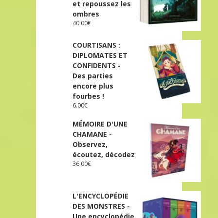
et repoussez les
ombres
40.00
€
COURTISANS :
DIPLOMATES ET
CONFIDENTS -
Des parties
encore plus
fourbes !
6.00
€
MÉMOIRE D'UNE
CHAMANE -
Observez,
écoutez, décodez
36.00
€
L'ENCYCLOPÉDIE
DES MONSTRES -
Une encyclopédie