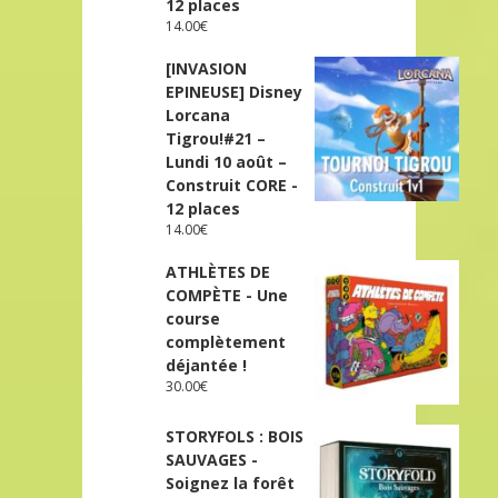
12 places
14.00
€
[INVASION
EPINEUSE] Disney
Lorcana
Tigrou!#21 –
Lundi 10 août –
Construit CORE -
12 places
14.00
€
ATHLÈTES DE
COMPÈTE - Une
course
complètement
déjantée !
30.00
€
STORYFOLS : BOIS
SAUVAGES -
Soignez la forêt