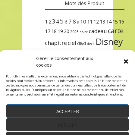
Mots clés Produit
5
3
7
8
4
10
1
11
12
13
14
15
16
2
6
9
carte
cadeau
17
18
19
20
2025
boite
Disney
chapitre
ciel
d&d
deck
encre
EXIT
dungeons & dragons
Gérer le consentement aux
lorcana
meilleurs
noël
paris
cookies
set
protège
précommande
sleeve
Pour offrir les meilleures expériences, nous utilisons des technologies telles que les
cookies pour stocker et/ou accéder aux informations des appareils. Le fait de consentir à
unlock
étincelant
ursula
terre
trois
ces technologies nous permettra de traiter des données telles que le comportement de
navigation ou les ID uniques sur ce site. Le fait de ne pas consentir ou de retirer son
consentement peut avoir un effet négatif sur certaines caractéristiques et fonctions.
ACCEPTER
REFUSER
WordPress
by:
Robin des Jeux
&
fruitfulcode
-
Copyright © 2023 robindesjeux.com -
Mentions