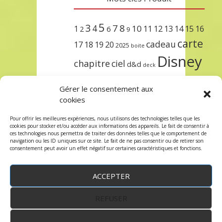
5
3
7
8
4
10
1
11
12
13
14
15
16
2
6
9
carte
cadeau
17
18
19
20
2025
boite
Disney
chapitre
ciel
d&d
deck
encre
EXIT
dungeons & dragons
Gérer le consentement aux
lorcana
meilleurs
noël
paris
cookies
set
protège
précommande
sleeve
Pour offrir les meilleures expériences, nous utilisons des technologies telles que les
cookies pour stocker et/ou accéder aux informations des appareils. Le fait de consentir à
unlock
étincelant
ursula
terre
trois
ces technologies nous permettra de traiter des données telles que le comportement de
navigation ou les ID uniques sur ce site. Le fait de ne pas consentir ou de retirer son
consentement peut avoir un effet négatif sur certaines caractéristiques et fonctions.
ACCEPTER
REFUSER
WordPress
by:
Robin des Jeux
&
fruitfulcode
-
Copyright © 2023 robindesjeux.com -
Mentions
légales
-
Conditions Générales de Vente
-
Politique
VOIR LES PRÉFÉRENCES