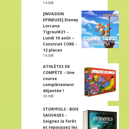
14.00
€
[INVASION
EPINEUSE] Disney
Lorcana
Tigrou!#21 –
Lundi 10 août –
Construit CORE -
12 places
14.00
€
ATHLÈTES DE
COMPÈTE - Une
course
complètement
déjantée !
30.00
€
STORYFOLS : BOIS
SAUVAGES -
Soignez la forêt
et repoussez les