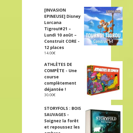
[INVASION
EPINEUSE] Disney
Lorcana
Tigrou!#21 –
Lundi 10 août –
Construit CORE -
12 places
14.00
€
ATHLÈTES DE
COMPÈTE - Une
course
complètement
déjantée !
30.00
€
STORYFOLS : BOIS
SAUVAGES -
Soignez la forêt
et repoussez les