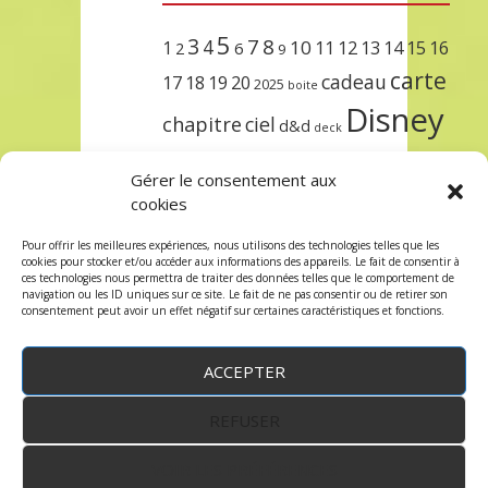
5
3
7
8
4
10
1
11
12
13
14
15
16
2
6
9
carte
cadeau
17
18
19
20
2025
boite
Disney
chapitre
ciel
d&d
deck
encre
EXIT
dungeons & dragons
Gérer le consentement aux
lorcana
meilleurs
noël
paris
cookies
set
protège
précommande
sleeve
Pour offrir les meilleures expériences, nous utilisons des technologies telles que les
cookies pour stocker et/ou accéder aux informations des appareils. Le fait de consentir à
unlock
étincelant
ursula
terre
trois
ces technologies nous permettra de traiter des données telles que le comportement de
navigation ou les ID uniques sur ce site. Le fait de ne pas consentir ou de retirer son
consentement peut avoir un effet négatif sur certaines caractéristiques et fonctions.
ACCEPTER
REFUSER
WordPress
by:
Robin des Jeux
&
fruitfulcode
-
Copyright © 2023 robindesjeux.com -
Mentions
légales
-
Conditions Générales de Vente
-
Politique
VOIR LES PRÉFÉRENCES
de confidentialité