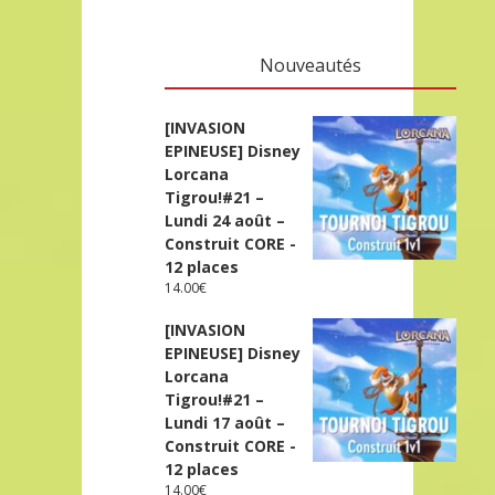
Nouveautés
[INVASION
EPINEUSE] Disney
Lorcana
Tigrou!#21 –
Lundi 24 août –
Construit CORE -
12 places
14.00
€
[INVASION
EPINEUSE] Disney
Lorcana
Tigrou!#21 –
Lundi 17 août –
Construit CORE -
12 places
14.00
€