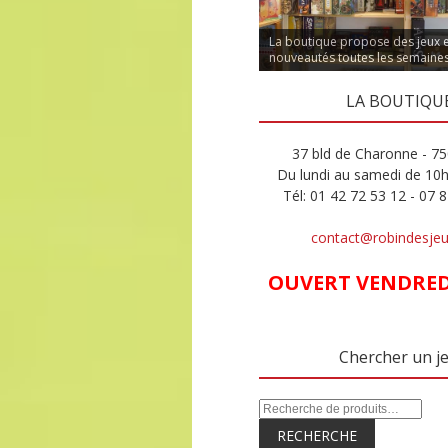
La boutique propose des jeux 
nouveautés toutes les semaine
LA BOUTIQU
37 bld de Charonne - 75
Du lundi au samedi de 10
Tél: 01 42 72 53 12 - 07 
contact@robindesje
OUVERT VENDREDI
Chercher un j
RECHERCHE