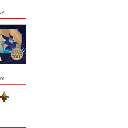
NA
re