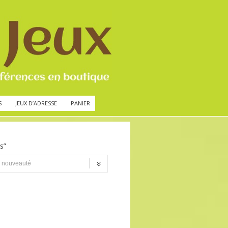
S
JEUX D’ADRESSE
PANIER
s”