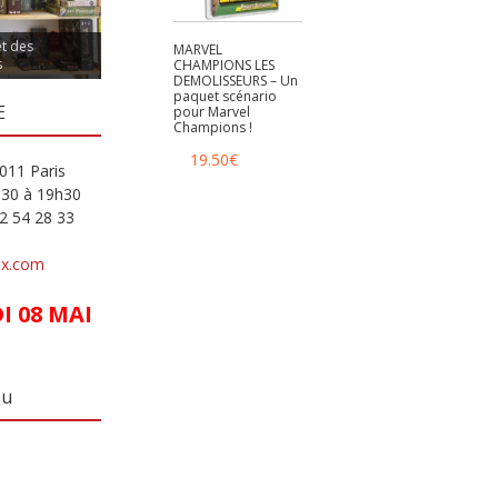
et des
MARVEL
s
CHAMPIONS LES
DEMOLISSEURS – Un
paquet scénario
E
pour Marvel
Champions !
19.50
€
011 Paris
h30 à 19h30
82 54 28 33
ux.com
 08 MAI
eu