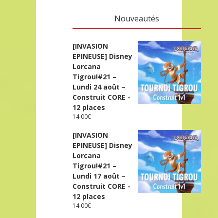
Nouveautés
[INVASION
EPINEUSE] Disney
Lorcana
Tigrou!#21 –
Lundi 24 août –
Construit CORE -
12 places
14.00
€
[INVASION
EPINEUSE] Disney
Lorcana
Tigrou!#21 –
Lundi 17 août –
Construit CORE -
12 places
14.00
€