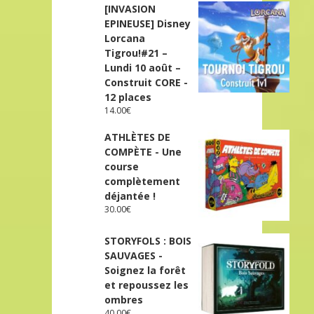
[INVASION
EPINEUSE] Disney
Lorcana
Tigrou!#21 –
Lundi 10 août –
Construit CORE -
12 places
14.00
€
ATHLÈTES DE
COMPÈTE - Une
course
complètement
déjantée !
30.00
€
STORYFOLS : BOIS
SAUVAGES -
Soignez la forêt
et repoussez les
ombres
40.00
€