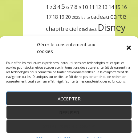
5
3
7
8
4
10
1
11
12
13
14
15
16
2
6
9
carte
cadeau
17
18
19
20
2025
boite
Disney
chapitre
ciel
d&d
deck
encre
EXIT
dungeons & dragons
Gérer le consentement aux
lorcana
meilleurs
noël
paris
cookies
set
protège
précommande
sleeve
Pour offrir les meilleures expériences, nous utilisons des technologies telles que les
cookies pour stocker et/ou accéder aux informations des appareils. Le fait de consentir à
unlock
étincelant
ursula
terre
trois
ces technologies nous permettra de traiter des données telles que le comportement de
navigation ou les ID uniques sur ce site. Le fait de ne pas consentir ou de retirer son
consentement peut avoir un effet négatif sur certaines caractéristiques et fonctions.
ACCEPTER
REFUSER
WordPress
by:
Robin des Jeux
&
fruitfulcode
-
Copyright © 2023 robindesjeux.com -
Mentions
légales
-
Conditions Générales de Vente
-
Politique
VOIR LES PRÉFÉRENCES
de confidentialité