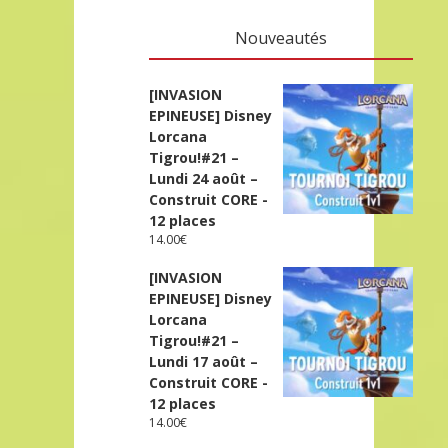
Nouveautés
[INVASION
EPINEUSE] Disney
Lorcana
Tigrou!#21 –
Lundi 24 août –
Construit CORE -
12 places
14.00
€
[INVASION
EPINEUSE] Disney
Lorcana
Tigrou!#21 –
Lundi 17 août –
Construit CORE -
12 places
14.00
€