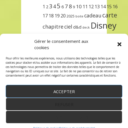
5
3
7
8
4
10
1
11
12
13
14
15
16
2
6
9
carte
cadeau
17
18
19
20
2025
boite
Disney
chapitre
ciel
d&d
deck
encre
EXIT
dungeons & dragons
Gérer le consentement aux
lorcana
meilleurs
noël
paris
cookies
set
protège
précommande
sleeve
Pour offrir les meilleures expériences, nous utilisons des technologies telles que les
cookies pour stocker et/ou accéder aux informations des appareils. Le fait de consentir à
unlock
étincelant
ursula
terre
trois
ces technologies nous permettra de traiter des données telles que le comportement de
navigation ou les ID uniques sur ce site. Le fait de ne pas consentir ou de retirer son
consentement peut avoir un effet négatif sur certaines caractéristiques et fonctions.
ACCEPTER
REFUSER
WordPress
by:
Robin des Jeux
&
fruitfulcode
-
Copyright © 2023 robindesjeux.com -
Mentions
légales
-
Conditions Générales de Vente
-
Politique
VOIR LES PRÉFÉRENCES
de confidentialité