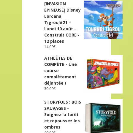
[INVASION
EPINEUSE] Disney
Lorcana
Tigrou!#21 –
Lundi 10 août –
Construit CORE -
12 places
14.00
€
ATHLÈTES DE
COMPÈTE - Une
course
complètement
déjantée !
30.00
€
STORYFOLS : BOIS
SAUVAGES -
Soignez la forêt
et repoussez les
ombres
40.00
€