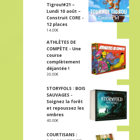
Tigrou!#21 –
Lundi 10 août –
Construit CORE -
12 places
14.00
€
ATHLÈTES DE
COMPÈTE - Une
course
complètement
déjantée !
30.00
€
STORYFOLS : BOIS
SAUVAGES -
Soignez la forêt
et repoussez les
ombres
40.00
€
COURTISANS :