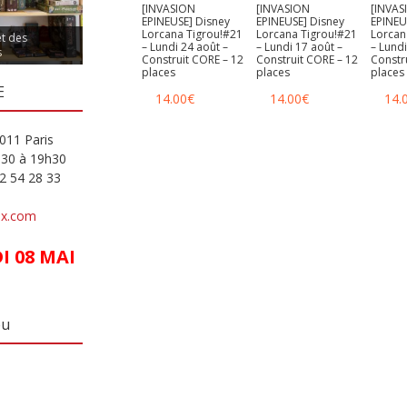
[INVASION
[INVASION
[INVAS
EPINEUSE] Disney
EPINEUSE] Disney
EPINEU
Lorcana Tigrou!#21
Lorcana Tigrou!#21
Lorcan
et des
– Lundi 24 août –
– Lundi 17 août –
– Lundi
s
Construit CORE – 12
Construit CORE – 12
Constr
places
places
places
E
14.00
€
14.00
€
14.
011 Paris
h30 à 19h30
82 54 28 33
ux.com
 08 MAI
eu