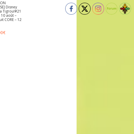
ION
SE] Disney
a Tigrou!#21
 10 août –
uit CORE – 12
00
€