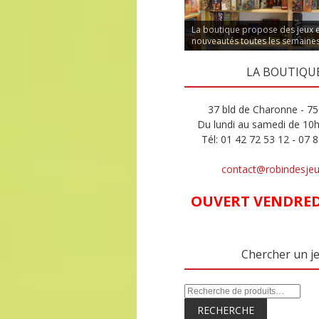
La boutique propose des jeux 
nouveautés toutes les semaine
LA BOUTIQU
37 bld de Charonne - 75
Du lundi au samedi de 10
Tél: 01 42 72 53 12 - 07 
contact@robindesje
OUVERT VENDREDI
Chercher un j
RECHERCHE