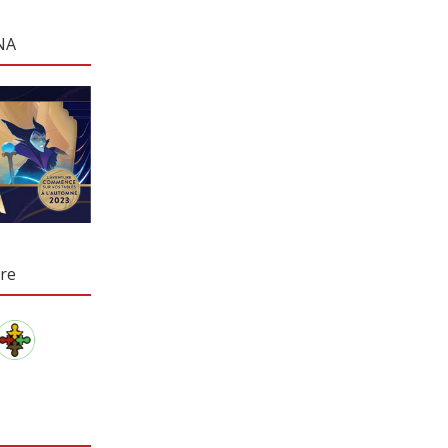
NA
re