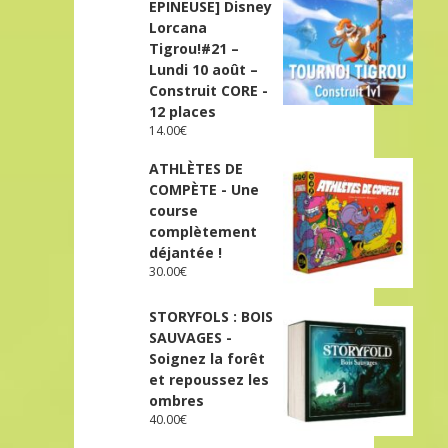
EPINEUSE] Disney
Lorcana
Tigrou!#21 –
Lundi 10 août –
Construit CORE -
12 places
14.00
€
ATHLÈTES DE
COMPÈTE - Une
course
complètement
déjantée !
30.00
€
STORYFOLS : BOIS
SAUVAGES -
Soignez la forêt
et repoussez les
ombres
40.00
€