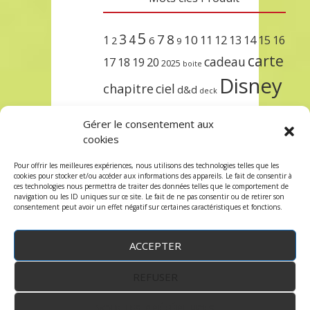
5
3
7
8
4
10
1
11
12
13
14
15
16
2
6
9
carte
cadeau
17
18
19
20
2025
boite
Disney
chapitre
ciel
d&d
deck
encre
EXIT
dungeons & dragons
Gérer le consentement aux
lorcana
meilleurs
noël
paris
cookies
set
protège
précommande
sleeve
Pour offrir les meilleures expériences, nous utilisons des technologies telles que les
cookies pour stocker et/ou accéder aux informations des appareils. Le fait de consentir à
unlock
étincelant
ursula
terre
trois
ces technologies nous permettra de traiter des données telles que le comportement de
navigation ou les ID uniques sur ce site. Le fait de ne pas consentir ou de retirer son
consentement peut avoir un effet négatif sur certaines caractéristiques et fonctions.
ACCEPTER
REFUSER
WordPress
by:
Robin des Jeux
&
fruitfulcode
-
Copyright © 2023 robindesjeux.com -
Mentions
légales
-
Conditions Générales de Vente
-
Politique
VOIR LES PRÉFÉRENCES