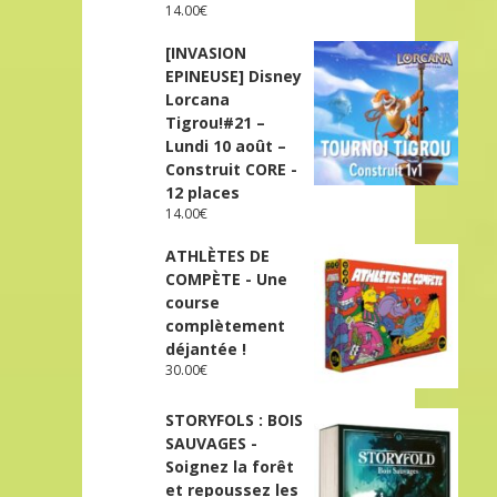
14.00
€
[INVASION
EPINEUSE] Disney
Lorcana
Tigrou!#21 –
Lundi 10 août –
Construit CORE -
12 places
14.00
€
ATHLÈTES DE
COMPÈTE - Une
course
complètement
déjantée !
30.00
€
STORYFOLS : BOIS
SAUVAGES -
Soignez la forêt
et repoussez les