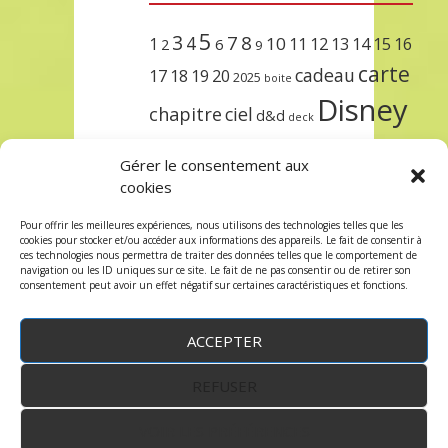
5
3
7
8
4
10
1
11
12
13
14
15
16
2
6
9
carte
cadeau
17
18
19
20
2025
boite
Disney
chapitre
ciel
d&d
deck
encre
EXIT
dungeons & dragons
Gérer le consentement aux
lorcana
meilleurs
noël
paris
cookies
set
protège
précommande
sleeve
Pour offrir les meilleures expériences, nous utilisons des technologies telles que les
cookies pour stocker et/ou accéder aux informations des appareils. Le fait de consentir à
unlock
étincelant
ursula
terre
trois
ces technologies nous permettra de traiter des données telles que le comportement de
navigation ou les ID uniques sur ce site. Le fait de ne pas consentir ou de retirer son
consentement peut avoir un effet négatif sur certaines caractéristiques et fonctions.
ACCEPTER
REFUSER
WordPress
by:
Robin des Jeux
&
fruitfulcode
-
Copyright © 2023 robindesjeux.com -
Mentions
légales
-
Conditions Générales de Vente
-
Politique
VOIR LES PRÉFÉRENCES
de confidentialité