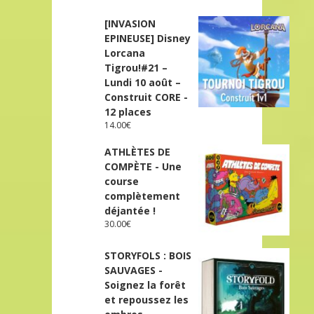
[INVASION
EPINEUSE] Disney
Lorcana
Tigrou!#21 –
Lundi 10 août –
Construit CORE -
12 places
14.00
€
ATHLÈTES DE
COMPÈTE - Une
course
complètement
déjantée !
30.00
€
STORYFOLS : BOIS
SAUVAGES -
Soignez la forêt
et repoussez les