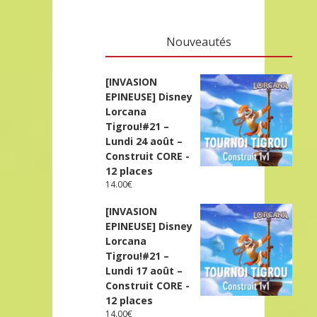
Nouveautés
[INVASION
EPINEUSE] Disney
Lorcana
Tigrou!#21 –
Lundi 24 août –
Construit CORE -
12 places
14.00
€
[INVASION
EPINEUSE] Disney
Lorcana
Tigrou!#21 –
Lundi 17 août –
Construit CORE -
12 places
14.00
€