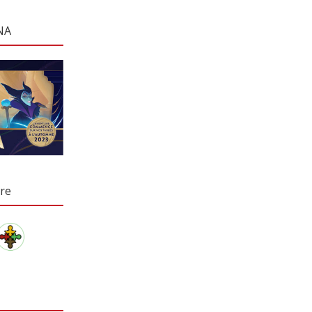
NA
re