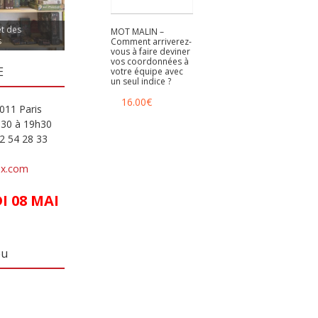
et des
MOT MALIN –
s
Comment arriverez-
vous à faire deviner
vos coordonnées à
E
votre équipe avec
un seul indice ?
16.00
€
011 Paris
h30 à 19h30
82 54 28 33
ux.com
 08 MAI
eu