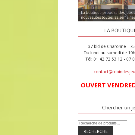
La boutique propose des jeux 
nouveautés toutes les semaine
LA BOUTIQU
37 bld de Charonne - 75
Du lundi au samedi de 10
Tél: 01 42 72 53 12 - 07 
contact@robindesje
OUVERT VENDREDI
Chercher un j
RECHERCHE