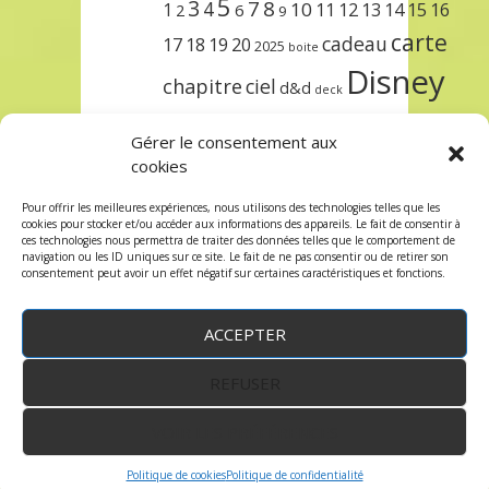
5
3
7
8
4
10
1
11
12
13
14
15
16
2
6
9
carte
cadeau
17
18
19
20
2025
boite
Disney
chapitre
ciel
d&d
deck
encre
EXIT
dungeons & dragons
Gérer le consentement aux
lorcana
meilleurs
noël
paris
cookies
set
protège
précommande
sleeve
Pour offrir les meilleures expériences, nous utilisons des technologies telles que les
cookies pour stocker et/ou accéder aux informations des appareils. Le fait de consentir à
unlock
étincelant
ursula
terre
trois
ces technologies nous permettra de traiter des données telles que le comportement de
navigation ou les ID uniques sur ce site. Le fait de ne pas consentir ou de retirer son
consentement peut avoir un effet négatif sur certaines caractéristiques et fonctions.
ACCEPTER
REFUSER
WordPress
by:
Robin des Jeux
&
fruitfulcode
-
Copyright © 2023 robindesjeux.com -
Mentions
légales
-
Conditions Générales de Vente
-
Politique
VOIR LES PRÉFÉRENCES
de confidentialité
Politique de cookies
Politique de confidentialité