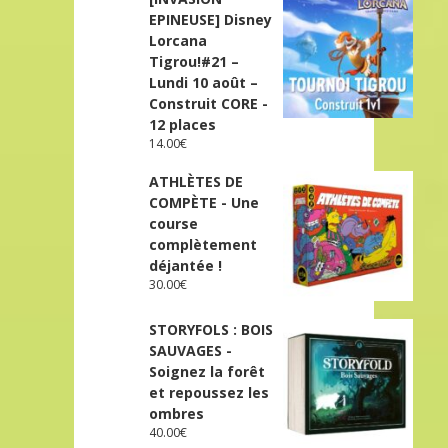
EPINEUSE] Disney
Lorcana
Tigrou!#21 –
Lundi 10 août –
Construit CORE -
12 places
14.00
€
ATHLÈTES DE
COMPÈTE - Une
course
complètement
déjantée !
30.00
€
STORYFOLS : BOIS
SAUVAGES -
Soignez la forêt
et repoussez les
ombres
40.00
€