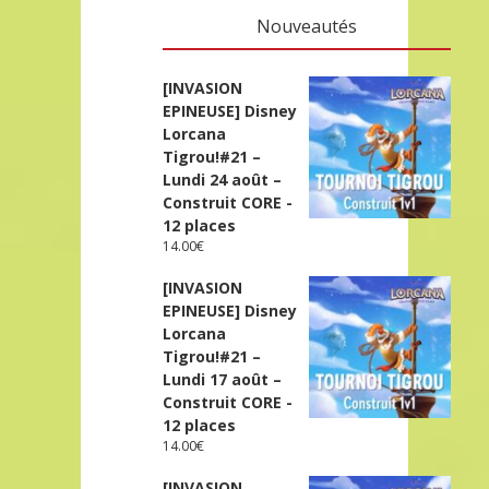
Nouveautés
[INVASION
EPINEUSE] Disney
Lorcana
Tigrou!#21 –
Lundi 24 août –
Construit CORE -
12 places
14.00
€
[INVASION
EPINEUSE] Disney
Lorcana
Tigrou!#21 –
Lundi 17 août –
Construit CORE -
12 places
14.00
€
[INVASION