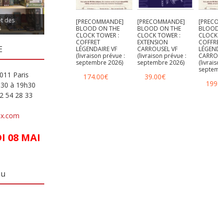
et des
[PRECOMMANDE]
[PRECOMMANDE]
[PREC
s
BLOOD ON THE
BLOOD ON THE
BLOOD
CLOCK TOWER :
CLOCK TOWER :
CLOCK
COFFRET
EXTENSION
COFFR
E
LÉGENDAIRE VF
CARROUSEL VF
LÉGEND
(livraison prévue :
(livraison prévue :
CARRO
septembre 2026)
septembre 2026)
(livrai
septem
011 Paris
174.00
€
39.00
€
199
h30 à 19h30
82 54 28 33
ux.com
 08 MAI
eu