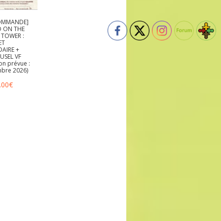
OMMANDE]
 ON THE
 TOWER :
ET
AIRE +
USEL VF
son prévue :
bre 2026)
.00
€