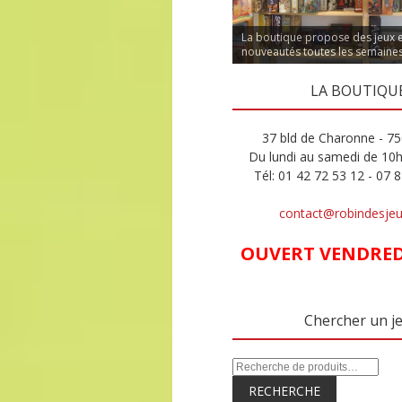
La boutique propose des jeux 
nouveautés toutes les semaine
LA BOUTIQU
37 bld de Charonne - 75
Du lundi au samedi de 10
Tél: 01 42 72 53 12 - 07 
contact@robindesje
OUVERT VENDREDI
Chercher un j
RECHERCHE