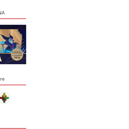
NA
re