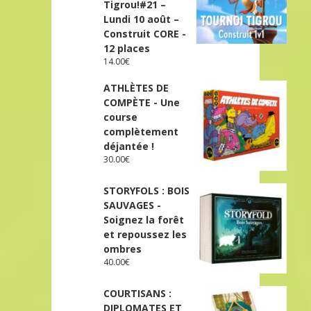
Tigrou!#21 –
Lundi 10 août –
Construit CORE -
12 places
14.00
€
ATHLÈTES DE
COMPÈTE - Une
course
complètement
déjantée !
30.00
€
STORYFOLS : BOIS
SAUVAGES -
Soignez la forêt
et repoussez les
ombres
40.00
€
COURTISANS :
DIPLOMATES ET