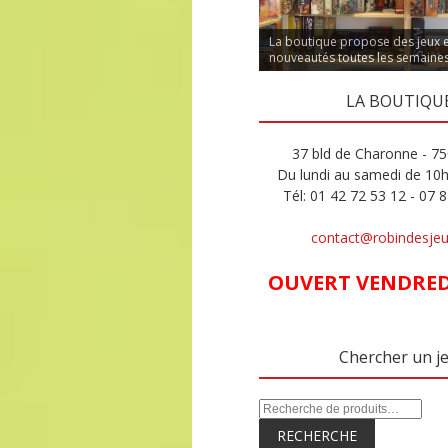
La boutique propose des jeux 
nouveautés toutes les semaine
LA BOUTIQU
37 bld de Charonne - 75
Du lundi au samedi de 10
Tél: 01 42 72 53 12 - 07 
contact@robindesje
OUVERT VENDREDI
Chercher un j
RECHERCHE