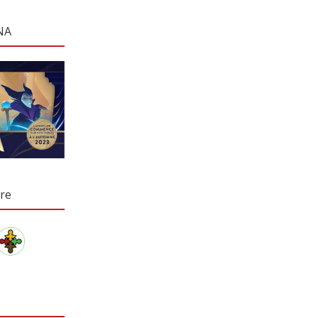
NA
re