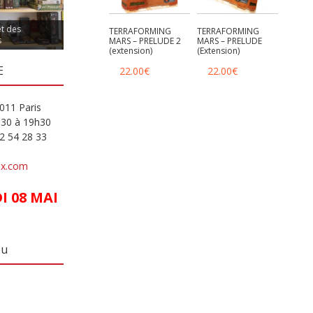
et des
TERRAFORMING
TERRAFORMING
s
MARS – PRELUDE 2
MARS – PRELUDE
(extension)
(Extension)
E
22.00
€
22.00
€
011 Paris
h30 à 19h30
82 54 28 33
ux.com
 08 MAI
eu