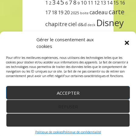
5
3
7
8
4
10
1
11
12
13
14
15
16
2
6
9
carte
cadeau
17
18
19
20
2025
boite
Disney
chapitre
ciel
d&d
deck
encre
EXIT
dungeons & dragons
Gérer le consentement aux
lorcana
meilleurs
noël
paris
cookies
set
protège
précommande
sleeve
Pour offrir les meilleures expériences, nous utilisons des technologies telles que les
cookies pour stocker et/ou accéder aux informations des appareils. Le fait de consentir à
unlock
étincelant
ursula
terre
trois
ces technologies nous permettra de traiter des données telles que le comportement de
navigation ou les ID uniques sur ce site. Le fait de ne pas consentir ou de retirer son
consentement peut avoir un effet négatif sur certaines caractéristiques et fonctions.
ACCEPTER
REFUSER
WordPress
by:
Robin des Jeux
&
fruitfulcode
-
Copyright © 2023 robindesjeux.com -
Mentions
légales
-
Conditions Générales de Vente
-
Politique
VOIR LES PRÉFÉRENCES
de confidentialité
Politique de cookies
Politique de confidentialité