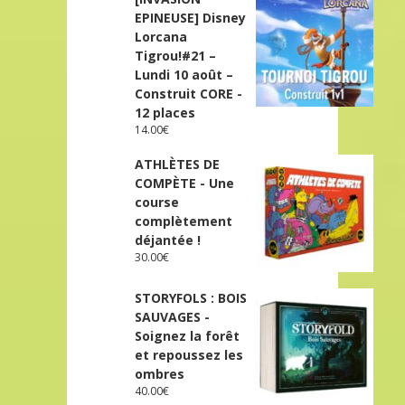
EPINEUSE] Disney
Lorcana
Tigrou!#21 –
Lundi 10 août –
Construit CORE -
12 places
14.00
€
ATHLÈTES DE
COMPÈTE - Une
course
complètement
déjantée !
30.00
€
STORYFOLS : BOIS
SAUVAGES -
Soignez la forêt
et repoussez les
ombres
40.00
€