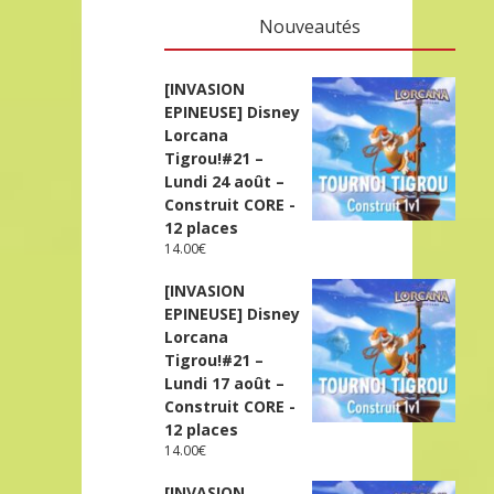
Nouveautés
[INVASION
EPINEUSE] Disney
Lorcana
Tigrou!#21 –
Lundi 24 août –
Construit CORE -
12 places
14.00
€
[INVASION
EPINEUSE] Disney
Lorcana
Tigrou!#21 –
Lundi 17 août –
Construit CORE -
12 places
14.00
€
[INVASION