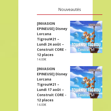
Nouveautés
[INVASION
EPINEUSE] Disney
Lorcana
Tigrou!#21 –
Lundi 24 août –
Construit CORE -
12 places
14.00
€
[INVASION
EPINEUSE] Disney
Lorcana
Tigrou!#21 –
Lundi 17 août –
Construit CORE -
12 places
14.00
€