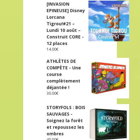
[INVASION
EPINEUSE] Disney
Lorcana
Tigrou!#21 –
Lundi 10 août –
Construit CORE -
12 places
14.00
€
ATHLÈTES DE
COMPÈTE - Une
course
complètement
déjantée !
30.00
€
STORYFOLS : BOIS
SAUVAGES -
Soignez la forêt
et repoussez les
ombres
40.00
€