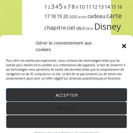
5
3
7
8
4
10
1
11
12
13
14
15
16
2
6
9
carte
cadeau
17
18
19
20
2025
boite
Disney
chapitre
ciel
d&d
deck
encre
EXIT
dungeons & dragons
Gérer le consentement aux
lorcana
meilleurs
noël
paris
cookies
set
protège
précommande
sleeve
Pour offrir les meilleures expériences, nous utilisons des technologies telles que les
cookies pour stocker et/ou accéder aux informations des appareils. Le fait de consentir à
unlock
étincelant
ursula
terre
trois
ces technologies nous permettra de traiter des données telles que le comportement de
navigation ou les ID uniques sur ce site. Le fait de ne pas consentir ou de retirer son
consentement peut avoir un effet négatif sur certaines caractéristiques et fonctions.
ACCEPTER
REFUSER
WordPress
by:
Robin des Jeux
&
fruitfulcode
-
Copyright © 2023 robindesjeux.com -
Mentions
légales
-
Conditions Générales de Vente
-
Politique
VOIR LES PRÉFÉRENCES
de confidentialité