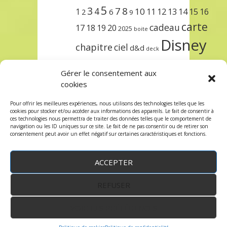
5
3
7
8
4
10
1
11
12
13
14
15
16
2
6
9
carte
cadeau
17
18
19
20
2025
boite
Disney
chapitre
ciel
d&d
deck
encre
EXIT
dungeons & dragons
Gérer le consentement aux
lorcana
meilleurs
noël
paris
cookies
set
protège
précommande
sleeve
Pour offrir les meilleures expériences, nous utilisons des technologies telles que les
cookies pour stocker et/ou accéder aux informations des appareils. Le fait de consentir à
unlock
étincelant
ursula
terre
trois
ces technologies nous permettra de traiter des données telles que le comportement de
navigation ou les ID uniques sur ce site. Le fait de ne pas consentir ou de retirer son
consentement peut avoir un effet négatif sur certaines caractéristiques et fonctions.
ACCEPTER
REFUSER
WordPress
by:
Robin des Jeux
&
fruitfulcode
-
Copyright © 2023 robindesjeux.com -
Mentions
légales
-
Conditions Générales de Vente
-
Politique
VOIR LES PRÉFÉRENCES
de confidentialité