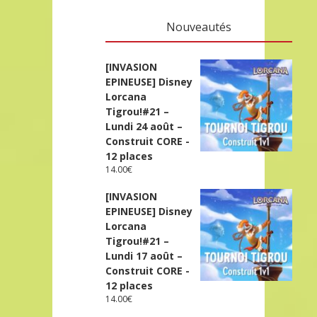
Nouveautés
[INVASION
EPINEUSE] Disney
Lorcana
Tigrou!#21 –
Lundi 24 août –
Construit CORE -
12 places
14.00
€
[INVASION
EPINEUSE] Disney
Lorcana
Tigrou!#21 –
Lundi 17 août –
Construit CORE -
12 places
14.00
€