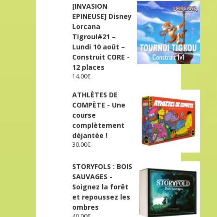
[INVASION
EPINEUSE] Disney
Lorcana
Tigrou!#21 –
Lundi 10 août –
Construit CORE -
12 places
14.00
€
ATHLÈTES DE
COMPÈTE - Une
course
complètement
déjantée !
30.00
€
STORYFOLS : BOIS
SAUVAGES -
Soignez la forêt
et repoussez les
ombres
40.00
€