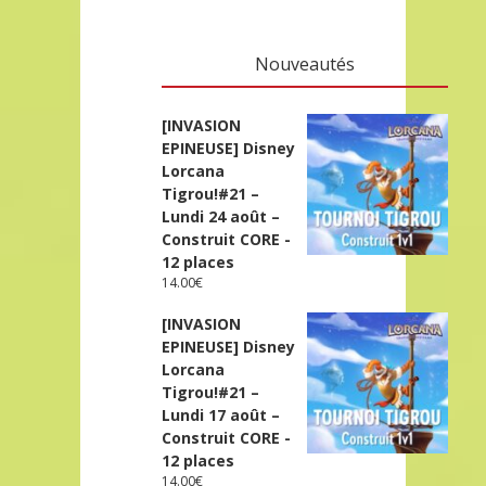
Nouveautés
[INVASION
EPINEUSE] Disney
Lorcana
Tigrou!#21 –
Lundi 24 août –
Construit CORE -
12 places
14.00
€
[INVASION
EPINEUSE] Disney
Lorcana
Tigrou!#21 –
Lundi 17 août –
Construit CORE -
12 places
14.00
€