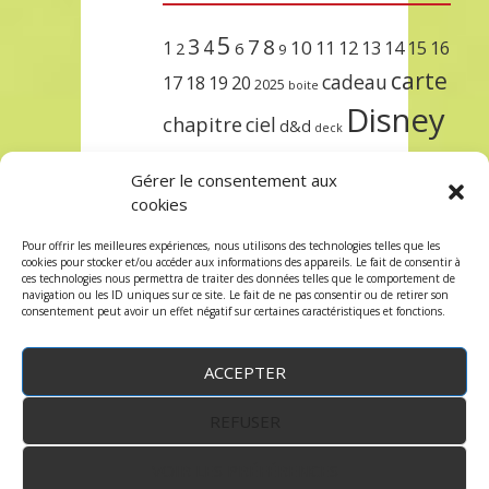
5
3
7
8
4
10
1
11
12
13
14
15
16
2
6
9
carte
cadeau
17
18
19
20
2025
boite
Disney
chapitre
ciel
d&d
deck
encre
EXIT
dungeons & dragons
Gérer le consentement aux
lorcana
meilleurs
noël
paris
cookies
set
protège
précommande
sleeve
Pour offrir les meilleures expériences, nous utilisons des technologies telles que les
cookies pour stocker et/ou accéder aux informations des appareils. Le fait de consentir à
unlock
étincelant
ursula
terre
trois
ces technologies nous permettra de traiter des données telles que le comportement de
navigation ou les ID uniques sur ce site. Le fait de ne pas consentir ou de retirer son
consentement peut avoir un effet négatif sur certaines caractéristiques et fonctions.
ACCEPTER
REFUSER
WordPress
by:
Robin des Jeux
&
fruitfulcode
-
Copyright © 2023 robindesjeux.com -
Mentions
légales
-
Conditions Générales de Vente
-
Politique
VOIR LES PRÉFÉRENCES
de confidentialité