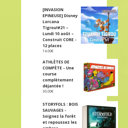
[INVASION
EPINEUSE] Disney
Lorcana
Tigrou!#21 –
Lundi 10 août –
Construit CORE -
12 places
14.00
€
ATHLÈTES DE
COMPÈTE - Une
course
complètement
déjantée !
30.00
€
STORYFOLS : BOIS
SAUVAGES -
Soignez la forêt
et repoussez les